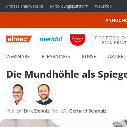
Professional Website
Fortbildungsplattform
Webshop
ANNOUNC
WEBINARE
ELEARNINGS
KURSE
ARTIKEL
Die Mundhöhle als Spiege
Prof. Dr.
Dirk Ziebolz
Prof. Dr.
Gerhard Schmalz
,