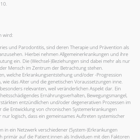
.10.
n wird:
ries und Parodontitis, sind deren Therapie und Prävention als
anzusehen. Hierbei nehmen Allgemeinerkrankungen und ihre
ung ein. Die (Wechsel-)Beziehungen sind dabei mehr als nur
ss der Mensch im Zentrum der Betrachtung stehen.
oren, welche Erkrankungsentstehung und/oder -Progression
 wie das Alter und die genetischen Voraussetzungen inne.
 besonders relevanten, weil veränderlichen Aspekt dar. Ein
undheitsschädigendes Ernährungsverhalten, Bewegungsmangel,
stärkten entzündlichen und/oder degenerativen Prozessen im
ür die Entwicklung von chronischen Systemerkrankungen
 nur logisch, dass ein gemeinsames Auftreten systemischer
n in ein Netzwerk verschiedener (System-)Erkrankungen
ch primär auf die Patient:innen als Individuen mit den Faktoren