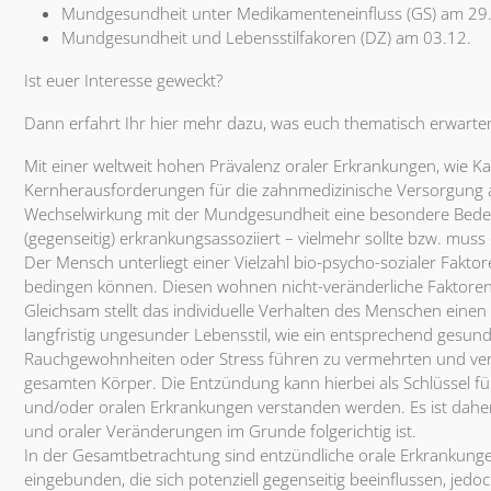
Mundgesundheit unter Medikamenteneinfluss (GS) am 29
Mundgesundheit und Lebensstilfakoren (DZ) am 03.12.
Ist euer Interesse geweckt?
Dann erfahrt Ihr hier mehr dazu, was euch thematisch erwarte
Mit einer weltweit hohen Prävalenz oraler Erkrankungen, wie Ka
Kernherausforderungen für die zahnmedizinische Versorgung 
Wechselwirkung mit der Mundgesundheit eine besondere Bedeut
(gegenseitig) erkrankungsassoziiert – vielmehr sollte bzw. mu
Der Mensch unterliegt einer Vielzahl bio-psycho-sozialer Fakt
bedingen können. Diesen wohnen nicht-veränderliche Faktoren,
Gleichsam stellt das individuelle Verhalten des Menschen einen
langfristig ungesunder Lebensstil, wie ein entsprechend ges
Rauchgewohnheiten oder Stress führen zu vermehrten und ver
gesamten Körper. Die Entzündung kann hierbei als Schlüssel f
und/oder oralen Erkrankungen verstanden werden. Es ist daher
und oraler Veränderungen im Grunde folgerichtig ist.
In der Gesamtbetrachtung sind entzündliche orale Erkrankunge
eingebunden, die sich potenziell gegenseitig beeinflussen, jedo