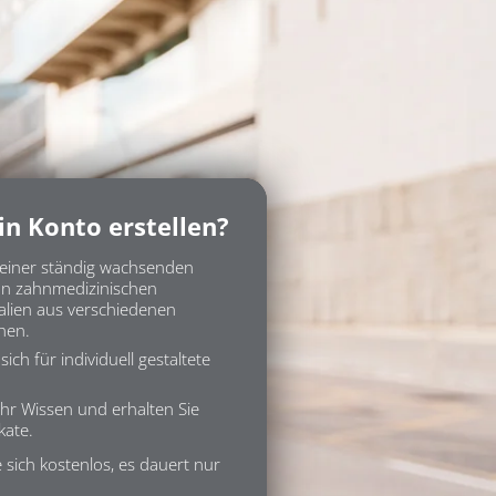
n Konto erstellen?
einer ständig wachsenden
 an zahnmedizinischen
alien aus verschiedenen
hen.
ich für individuell gestaltete
Ihr Wissen und erhalten Sie
kate.
e sich kostenlos, es dauert nur