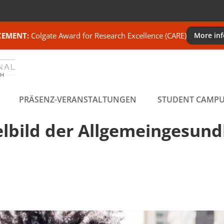
EMENT:
Colgate Award for Research Excellence (CARE)
More in
PRÄSENZ-VERANSTALTUNGEN
STUDENT CAMP
lbild der Allgemeingesund