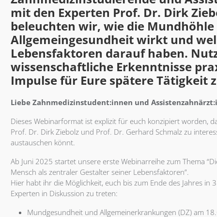
mit den Experten Prof. Dr. Dirk Zie
beleuchten wir, wie die Mundhöhle a
Allgemeingesundheit wirkt und welc
Lebensfaktoren darauf haben. Nutzt
wissenschaftliche Erkenntnisse pra
Impulse für Eure spätere Tätigkeit 
Liebe Zahnmedizinstudent:innen und Assistenzahnärzt:
Dieses Webinarformat ist explizit für euch konzipiert worden, 
Prof. Dr. Dirk Ziebolz und Prof. Dr. Gerhard Schmalz zu inte
austauschen könnt.
Ab Juni 2025 startet unsere erste Webinarreihe zum Thema “Di
Mensch als zentraler Gestalter seiner Lebensfaktoren”.
Hier habt ihr die Möglichkeit, euch bis zum Ende des Jahres in
Experten in Diskussion zu treten:
Mundgesundheit und Allgemeinerkrankungen (DZ) am 18.