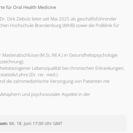
rte für Oral Health Medicine
r. Dirk Ziebolz leitet seit Mai 2025 als geschäftsführender
ischen Hochschule Brandenburg (MHB) sowie die Poliklinik für
 Masterabschlüsse (M.Sc./M.A.) in Gesundheitspsychologie
szeichnung).
heitsbezogener Lebensqualität bei chronischen Erkrankungen;
atistik/Lehre (Dr. rer. med.).
 und die zahnmedizinische Versorgung von Patienten mit
Metaphern und psychosozialer Aspekte in der
tum:
Mi. 18. Juni 17:00 Uhr GMT