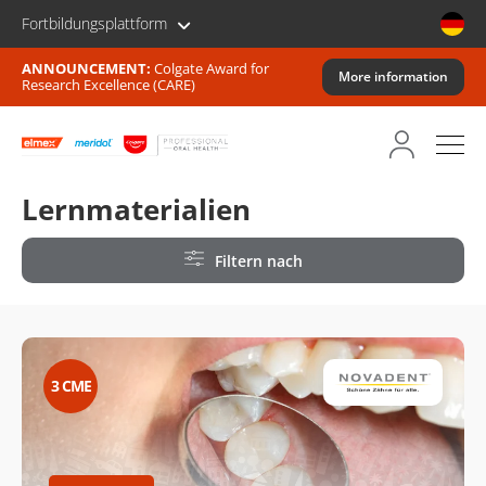
Fortbildungsplattform
ANNOUNCEMENT:
Colgate Award for
More information
Research Excellence (CARE)
Lernmaterialien
Filtern nach
3
CME