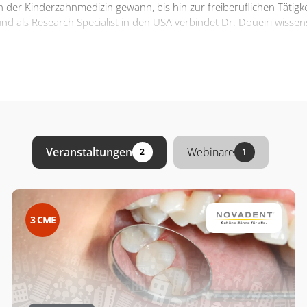
in der Kinderzahnmedizin gewann, bis hin zur freiberuflichen Tätigk
nd als Research Specialist in den USA verbindet Dr. Doueiri wissen
Veranstaltungen
Webinare
2
1
3
CME