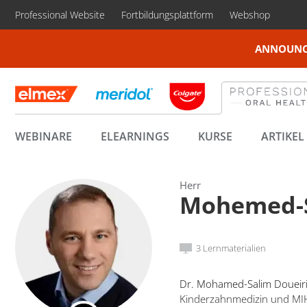
Professional Website
Fortbildungsplattform
Webshop
ANNOUNC
WEBINARE
ELEARNINGS
KURSE
ARTIKEL
Herr
Mohemed-S
3 Lernmaterialien
Dr. Mohamed-Salim Doueiri, 
Kinderzahnmedizin und MIH-T