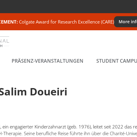
EMENT:
Colgate Award for Research Excellence (CARE)
More in
PRÄSENZ-VERANSTALTUNGEN
STUDENT CAMP
alim Doueiri
ein engagierter Kinderzahnarzt (geb. 1976), leitet seit 2022 das r
herapie. Seine berufliche Reise führte ihn über die Charité-Univers