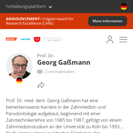
Fortbildungsplattform
ANNOUNCEMENT:
Colgate Award for
More information
Research Excellence (CARE)
Prof. Dr.
Georg Gaßmann
2 Lernmaterialien
Prof. Dr. med. dent. Georg Gaßmann hat eine
bemerkenswerte Karriere in der Zahnmedizin und
Parodontologie aufgebaut, beginnend mit einer
Zahntechnikerlehre von 1985 bis 1987, gefolgt von einem
Zahnmedizinstudium an der Universität zu Köln bis 1993.
Nach einigen Jahren praktischer Tätigkeit in der