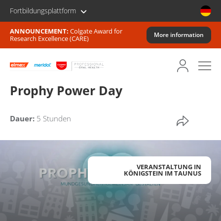
Fortbildungsplattform
ANNOUNCEMENT:
Colgate Award for
More information
Research Excellence (CARE)
Prophy Power Day
Dauer:
5 Stunden
VERANSTALTUNG IN
KÖNIGSTEIN IM TAUNUS