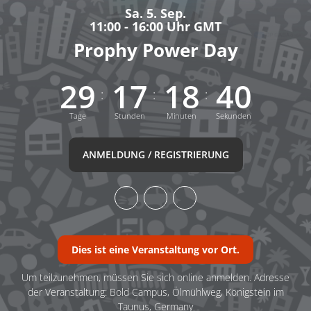
Sa. 5. Sep.
11:00 - 16:00 Uhr GMT
Prophy Power Day
2
9
1
7
1
8
4
0
:
:
:
Tage
Stunden
Minuten
Sekunden
ANMELDUNG / REGISTRIERUNG
Dies ist eine Veranstaltung vor Ort.
Um teilzunehmen, müssen Sie sich online anmelden. Adresse
der Veranstaltung: Bold Campus, Ölmühlweg, Königstein im
Taunus, Germany