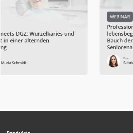
WEBINAR
Professionelle Prävention -
lebensbegleitende Maßnahme vom
Bauch der Schwangeren bis ins
Seniorenalter
Frau
Sabrina Dogan
Produkte