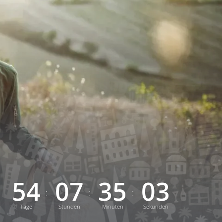
5
4
0
7
3
5
0
1
:
:
:
Tage
Stunden
Minuten
zweite