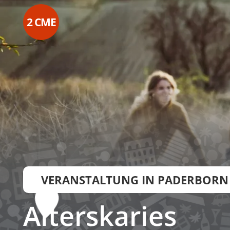
2
CME
VERANSTALTUNG IN PADERBORN
Alterskaries