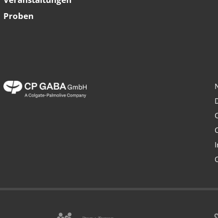
Proben
C