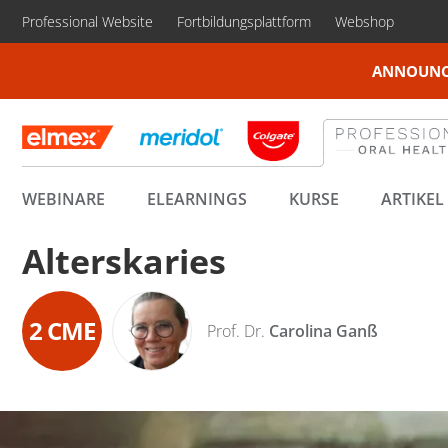
Professional Website
Fortbildungsplattform
Webshop
ANNOUNC
WEBINARE
ELEARNINGS
KURSE
ARTIKEL
Alterskaries
2
CME
Prof. Dr.
Carolina Ganß