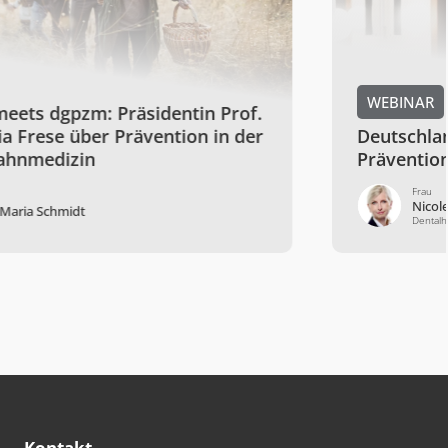
WEBINAR
Deutschland wird alt und grau –
Prävention bei Senioren
Frau
Nicole Graw
Dentalhygienikerin
Kontakt