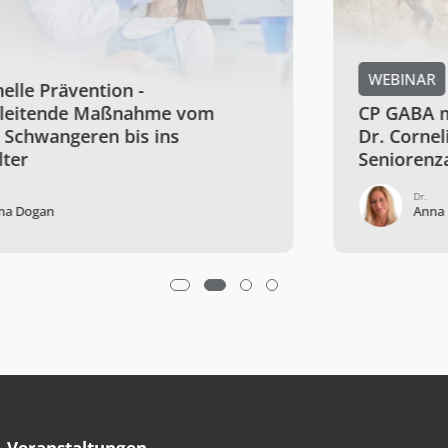
WEBINAR
CP GABA meets dgpzm: Präsidentin Prof.
Dr. Cornelia Frese über Prävention in der
Seniorenzahnmedizin
Dr.
Anna Maria Schmidt
Veranstaltungen